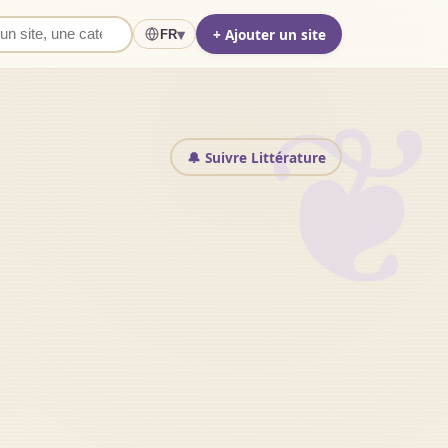
+ Ajouter un site
▾
FR
❦
🔔 Suivre Littérature