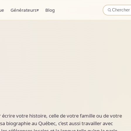
▾
ue
Générateurs
Blog
rire votre histoire, celle de votre famille ou de votre
sa biographie au Québec, c’est aussi travailler avec
es références locales et la langue telle qu’on la parle