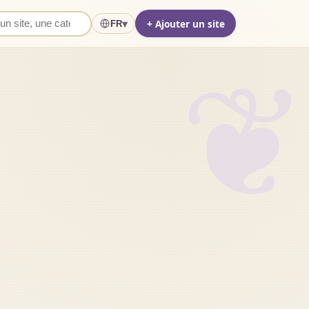
+ Ajouter un site
▾
FR
❦