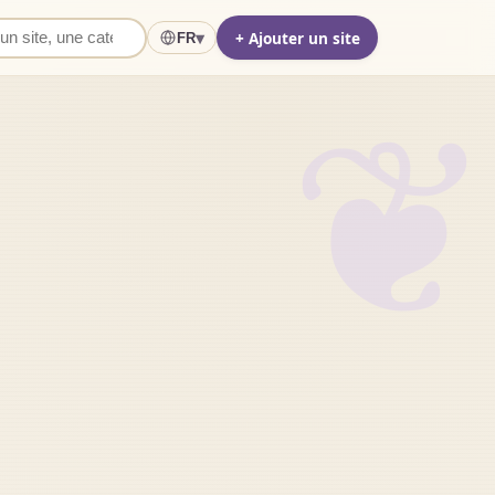
+ Ajouter un site
▾
FR
❦