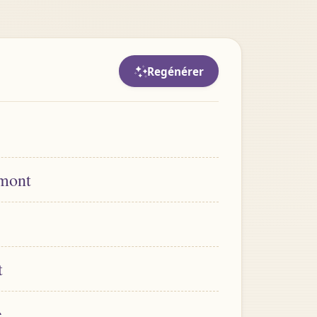
Regénérer
rmont
t
e