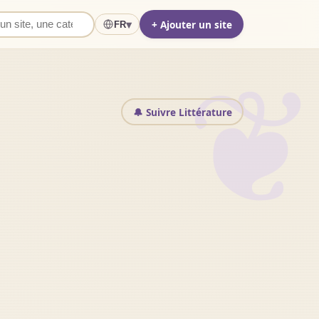
+ Ajouter un site
▾
FR
❦
🔔 Suivre Littérature