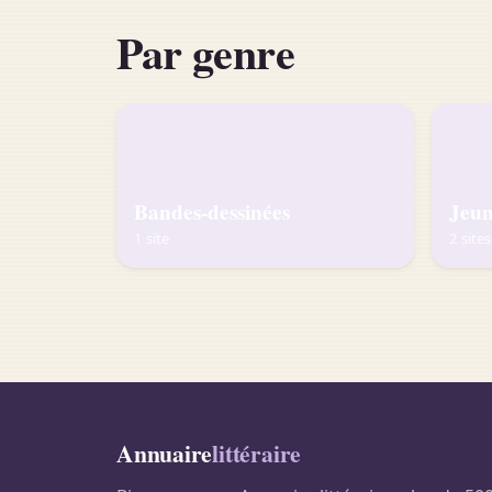
Par genre
Bandes-dessinées
Jeun
1 site
2 sites
Annuaire
littéraire