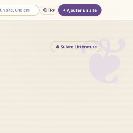
+ Ajouter un site
▾
FR
❦
🔔 Suivre Littérature