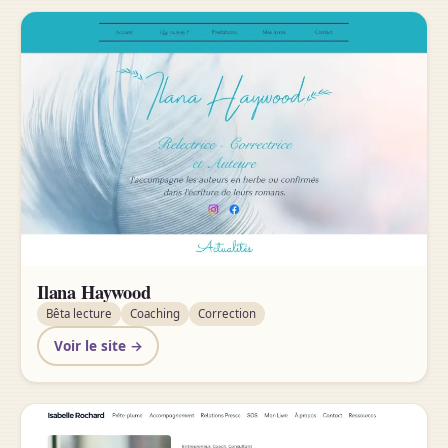
Ilana Haywood
Bêta lecture
Coaching
Correction
Voir le site →