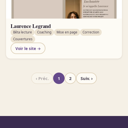
Laurence Legrand
Bêta lecture
Coaching
Mise en page
Correction
Couvertures
Voir le site →
‹ Préc.
1
2
Suiv. ›