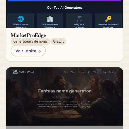
MarketProEdge
Générateurs de noms
Gratuit
Voir le site →