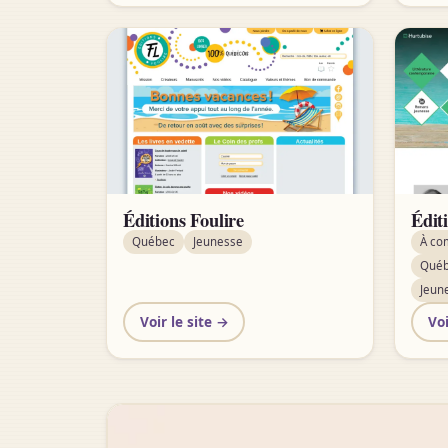
Éditions Foulire
Édit
Québec
Jeunesse
À co
Qué
Jeun
Voir le site →
Voi