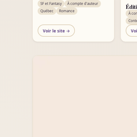
SF et Fantasy
À compte d'auteur
Éditi
Québec
Romance
À co
Cont
Voir le site →
Voi