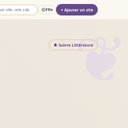
+ Ajouter un site
▾
FR
❦
🔔 Suivre Littérature