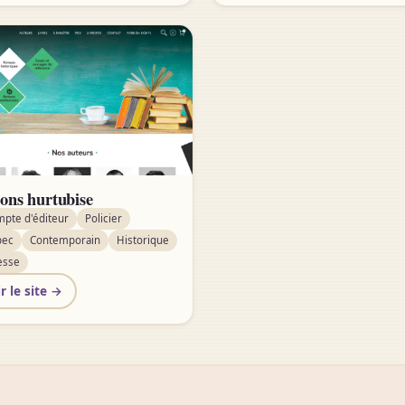
ions hurtubise
mpte d'éditeur
Policier
bec
Contemporain
Historique
esse
r le site →